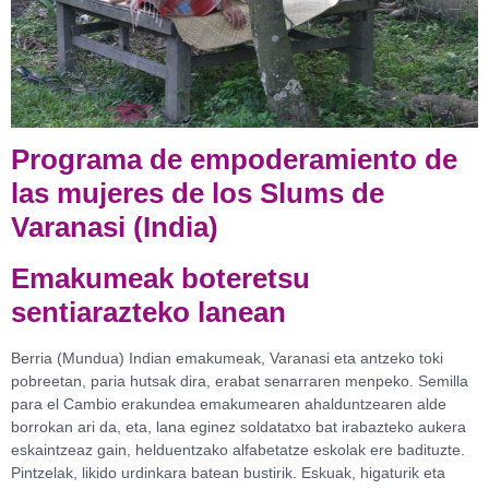
Programa de empoderamiento de
las mujeres de los Slums de
Varanasi (India)
Emakumeak boteretsu
sentiarazteko lanean
Berria (Mundua) Indian emakumeak, Varanasi eta antzeko toki
pobreetan, paria hutsak dira, erabat senarraren menpeko. Semilla
para el Cambio erakundea emakumearen ahalduntzearen alde
borrokan ari da, eta, lana eginez soldatatxo bat irabazteko aukera
eskaintzeaz gain, helduentzako alfabetatze eskolak ere badituzte.
Pintzelak, likido urdinkara batean bustirik. Eskuak, higaturik eta