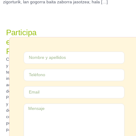
zigorturik, lan gogorra baita zaborra jasotzea; hala […]
Participa
en
Parekide
Contáctanos
y
te
informaremos
acerca
de
Parekide
y
de
como
puedes
participar.