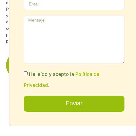
de
Parekide
y
de
como
puedes
participar.
¿quieres
Saber
Más?
He leído y acepto la
Política de
Privacidad.
Enviar