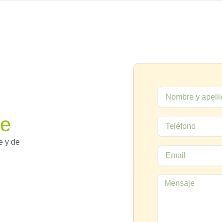
de
e y de