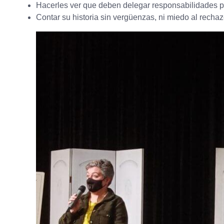
Hacerles ver que deben delegar responsabilidades p
Contar su historia sin vergüenzas, ni miedo al rechaz