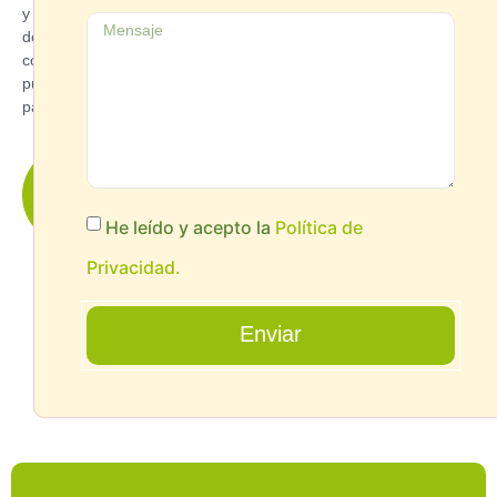
y
de
como
puedes
participar.
¿quieres
Saber
Más?
He leído y acepto la
Política de
Privacidad.
Enviar