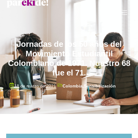
Jornadas de los 50 años del
Movimiento Estudiantil
Colombiano de 1971. Nuestro 68
fue el 71.
18 de marzo de 2021
Colombia
,
Sensibilización