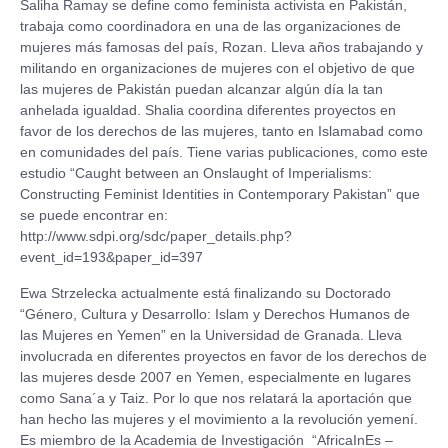
Saliha Ramay se define como feminista activista en Pakistán,
trabaja como coordinadora en una de las organizaciones de
mujeres más famosas del país, Rozan. Lleva años trabajando y
militando en organizaciones de mujeres con el objetivo de que
las mujeres de Pakistán puedan alcanzar algún día la tan
anhelada igualdad. Shalia coordina diferentes proyectos en
favor de los derechos de las mujeres, tanto en Islamabad como
en comunidades del país. Tiene varias publicaciones, como este
estudio “Caught between an Onslaught of Imperialisms:
Constructing Feminist Identities in Contemporary Pakistan” que
se puede encontrar en:
http://www.sdpi.org/sdc/paper_details.php?
event_id=193&paper_id=397
Ewa Strzelecka actualmente está finalizando su Doctorado
“Género, Cultura y Desarrollo: Islam y Derechos Humanos de
las Mujeres en Yemen” en la Universidad de Granada. Lleva
involucrada en diferentes proyectos en favor de los derechos de
las mujeres desde 2007 en Yemen, especialmente en lugares
como Sana´a y Taiz. Por lo que nos relatará la aportación que
han hecho las mujeres y el movimiento a la revolución yemení.
Es miembro de la Academia de Investigación “AfricaInEs –