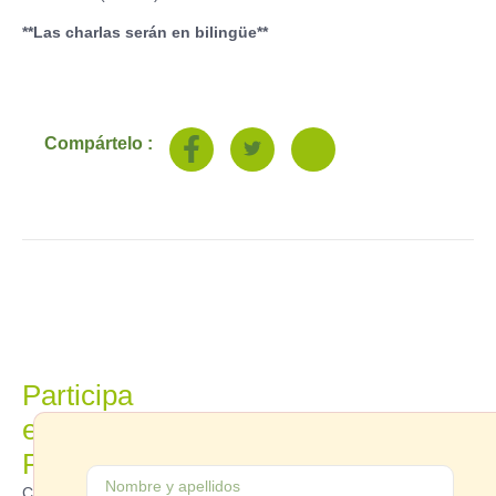
**Las charlas serán en bilingüe**
Compártelo :
Participa
en
Parekide
Contáctanos