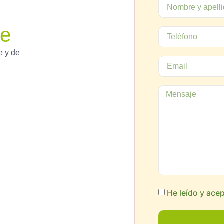
de
e y de
He leído y ace