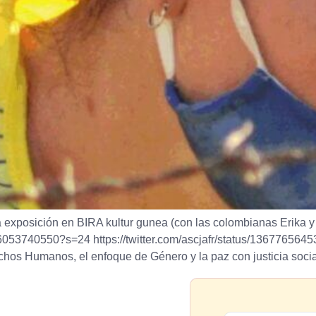
a exposición en BIRA kultur gunea (con las colombianas Erika 
686053740550?s=24 https://twitter.com/ascjafr/status/13677656
os Humanos, el enfoque de Género y la paz con justicia social